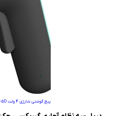
پیچ گوشتی شارژی 4 ولت DCA ADPL05-5D