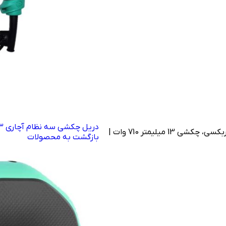
دریل چکشی سه نظام آچاری 13 میلیمتر 710 وات | DCA-AZJ06-13
دریل سه نظام آچاری گیربکسی، چکشی 13 میلیمتر 710 وات |
بازگشت به محصولات