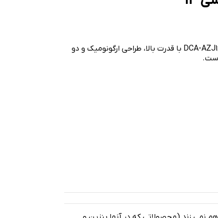
دریل سه نظام آچاری گیربکسی، چکشی 13
دریل سه نظام آچاری گیربکسی ، چکشی 13 میلیمتر 710 وات DCA-AZJ16 با قدرت بالا، طراحی ارگونومیک و دو
است.
 هم نمی زند (محصولاتی که در آنها بنزین و