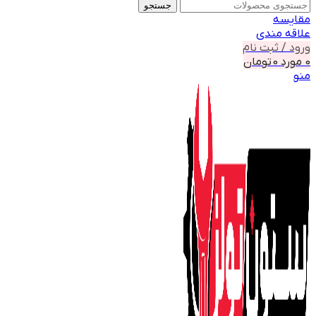
جستجو
مقايسه
علاقه مندی
ورود / ثبت نام
0
مورد
0
تومان
منو