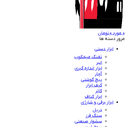
0
مورد
0
تومان
مرور دسته ها
ابزار دستی
تفنگ میخکوب
انبر
ابزار اندازه گیری
آچار
پیچ گوشتی
کیف ابزار
کاتر
ابزار کناف
ابزار برقی و شارژی
دریل
سنگ فرز
سشوار صنعتی