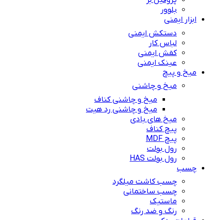
پروفیل بر
بلوور
ابزار ایمنی
دستکش ایمنی
لباس کار
کفش ایمنی
عینک ایمنی
میخ و پیچ
میخ و چاشنی
میخ و چاشنی کناف
میخ و چاشنی رد هیت
میخ های بادی
پیچ کناف
پیچ MDF
رول بولت
رول بولت HAS
چسب
چسب کاشت میلگرد
چسب ساختمانی
ماستیک
رنگ و ضد رنگ