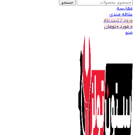
جستجو
مقايسه
علاقه مندی
ورود / ثبت نام
0
مورد
0
تومان
منو