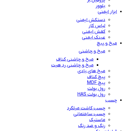
پروفیل بر
بلوور
ابزار ایمنی
دستکش ایمنی
لباس کار
کفش ایمنی
عینک ایمنی
میخ و پیچ
میخ و چاشنی
میخ و چاشنی کناف
میخ و چاشنی رد هیت
میخ های بادی
پیچ کناف
پیچ MDF
رول بولت
رول بولت HAS
چسب
چسب کاشت میلگرد
چسب ساختمانی
ماستیک
رنگ و ضد رنگ