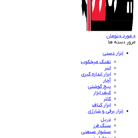
0
مورد
0
تومان
مرور دسته ها
ابزار دستی
تفنگ میخکوب
انبر
ابزار اندازه گیری
آچار
پیچ گوشتی
کیف ابزار
کاتر
ابزار کناف
ابزار برقی و شارژی
دریل
سنگ فرز
سشوار صنعتی