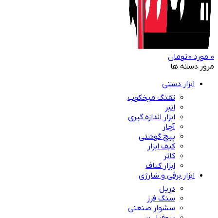
0
مورد
0
تومان
مرور دسته ها
ابزار دستی
تفنگ میخکوب
انبر
ابزار اندازه گیری
آچار
پیچ گوشتی
کیف ابزار
کاتر
ابزار کناف
ابزار برقی و شارژی
دریل
سنگ فرز
سشوار صنعتی