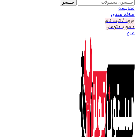
جستجو
مقايسه
علاقه مندی
ورود / ثبت نام
0
مورد
0
تومان
منو