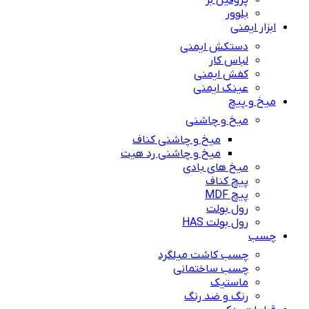
پروفیل بر
بلوور
ابزار ایمنی
دستکش ایمنی
لباس کار
کفش ایمنی
عینک ایمنی
میخ و پیچ
میخ و چاشنی
میخ و چاشنی کناف
میخ و چاشنی رد هیت
میخ های بادی
پیچ کناف
پیچ MDF
رول بولت
رول بولت HAS
چسب
چسب کاشت میلگرد
چسب ساختمانی
ماستیک
رنگ و ضد رنگ