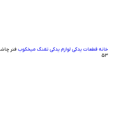
خانه
قطعات یدکی
لوازم یدکی تفنگ میخکوب
فنر چاشن
53