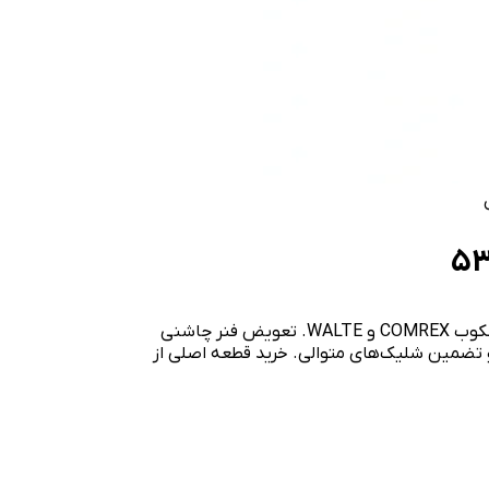
راهنمای فنی و عیب‌یابی مکانیزم تغذیه چاشنی در تفنگ میخکوب COMREX و WALTE. تعویض فنر چاشنی