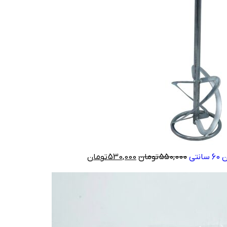
550,000
تومان
530,000
تومان