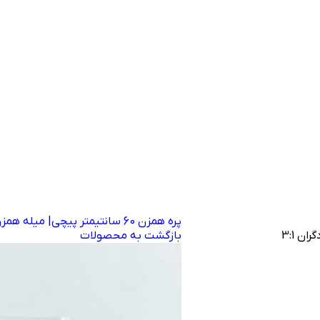
پره همزن 60 سانتیمتر پیچی| میله همزن 60 سانتی
ن 3:1
بازگشت به محصولات