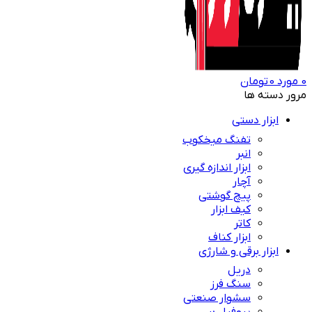
0
مورد
0
تومان
مرور دسته ها
ابزار دستی
تفنگ میخکوب
انبر
ابزار اندازه گیری
آچار
پیچ گوشتی
کیف ابزار
کاتر
ابزار کناف
ابزار برقی و شارژی
دریل
سنگ فرز
سشوار صنعتی