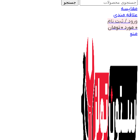
جستجو
مقايسه
علاقه مندی
ورود / ثبت نام
0
مورد
0
تومان
منو