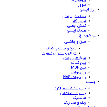
پروفیل بر
بلوور
ابزار ایمنی
دستکش ایمنی
لباس کار
کفش ایمنی
عینک ایمنی
میخ و پیچ
میخ و چاشنی
میخ و چاشنی کناف
میخ و چاشنی رد هیت
میخ های بادی
پیچ کناف
پیچ MDF
رول بولت
رول بولت HAS
چسب
چسب کاشت میلگرد
چسب ساختمانی
ماستیک
رنگ و ضد رنگ