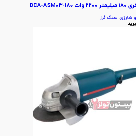
 DCA-ASM03-180
 و شارژی
,
سنگ فرز
رید