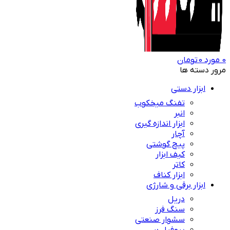
0
مورد
0
تومان
مرور دسته ها
ابزار دستی
تفنگ میخکوب
انبر
ابزار اندازه گیری
آچار
پیچ گوشتی
کیف ابزار
کاتر
ابزار کناف
ابزار برقی و شارژی
دریل
سنگ فرز
سشوار صنعتی