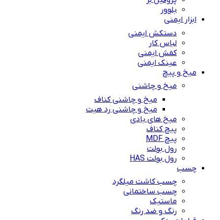
پروفیل بر
بلوور
ابزار ایمنی
دستکش ایمنی
لباس کار
کفش ایمنی
عینک ایمنی
میخ و پیچ
میخ و چاشنی
میخ و چاشنی کناف
میخ و چاشنی رد هیت
میخ های بادی
پیچ کناف
پیچ MDF
رول بولت
رول بولت HAS
چسب
چسب کاشت میلگرد
چسب ساختمانی
ماستیک
رنگ و ضد رنگ