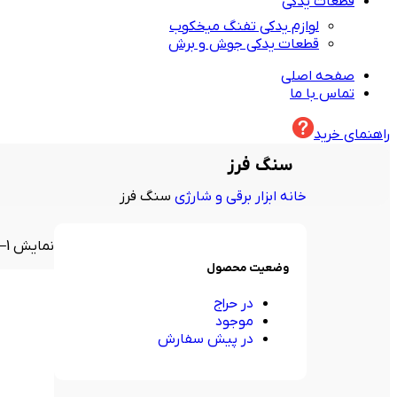
قطعات یدکی
لوازم یدکی تفنگ میخکوب
قطعات یدکی جوش و برش
صفحه اصلی
تماس با ما
راهنمای خرید
سنگ فرز
خانه
ابزار برقی و شارژی
سنگ فرز
نمایش 1–12 از 21 نتیجه
وضعیت محصول
در حراج
موجود
در پیش سفارش