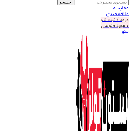
جستجو
مقايسه
علاقه مندی
ورود / ثبت نام
0
مورد
0
تومان
منو