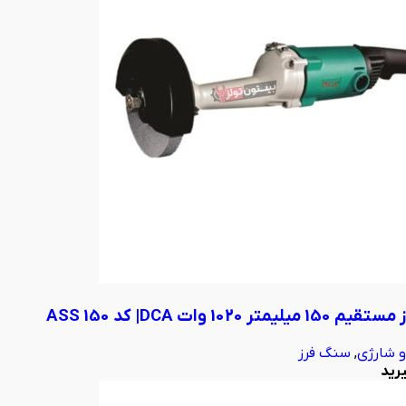
یمتر 1020 وات DCA| کد ASS 150
 و شارژی
,
سنگ فرز
رید