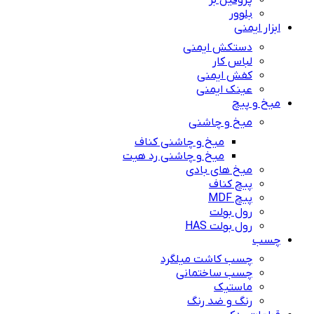
پروفیل بر
بلوور
ابزار ایمنی
دستکش ایمنی
لباس کار
کفش ایمنی
عینک ایمنی
میخ و پیچ
میخ و چاشنی
میخ و چاشنی کناف
میخ و چاشنی رد هیت
میخ های بادی
پیچ کناف
پیچ MDF
رول بولت
رول بولت HAS
چسب
چسب کاشت میلگرد
چسب ساختمانی
ماستیک
رنگ و ضد رنگ