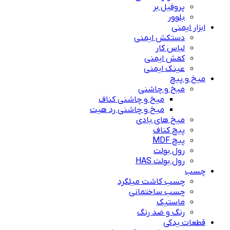
پروفیل بر
بلوور
ابزار ایمنی
دستکش ایمنی
لباس کار
کفش ایمنی
عینک ایمنی
میخ و پیچ
میخ و چاشنی
میخ و چاشنی کناف
میخ و چاشنی رد هیت
میخ های بادی
پیچ کناف
پیچ MDF
رول بولت
رول بولت HAS
چسب
چسب کاشت میلگرد
چسب ساختمانی
ماستیک
رنگ و ضد رنگ
قطعات یدکی