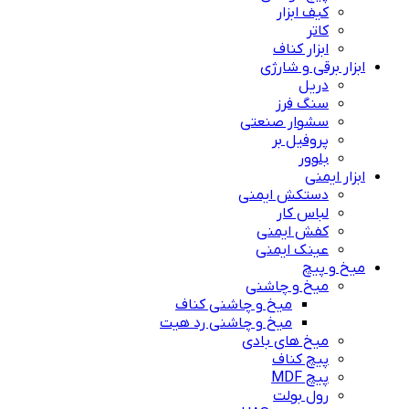
کیف ابزار
کاتر
ابزار کناف
ابزار برقی و شارژی
دریل
سنگ فرز
سشوار صنعتی
پروفیل بر
بلوور
ابزار ایمنی
دستکش ایمنی
لباس کار
کفش ایمنی
عینک ایمنی
میخ و پیچ
میخ و چاشنی
میخ و چاشنی کناف
میخ و چاشنی رد هیت
میخ های بادی
پیچ کناف
پیچ MDF
رول بولت