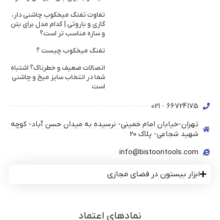
تفاوت تفنگ میخکوب چاشنی دار،
گازی و باروتی | کدام مدل برای بتن
و سازه مناسب تر است؟
تفنگ میخکوب چیست ؟
اتصالات ضعیف و خطرناک؟ اشتباه
شما در انتخاب سایز میخ و چاشنی
است
66724175 - 021
تهران-خیابان امام خمینی- نرسیده به میدان حسن آباد- کوچه
شهید شجاعی- پلاک 20
info@bistoontools.com
ابزار بیستون در فضای مجازی
نمادهای اعتماد