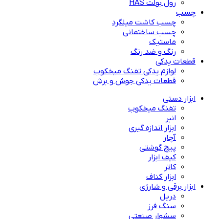
رول بولت HAS
چسب
چسب کاشت میلگرد
چسب ساختمانی
ماستیک
رنگ و ضد رنگ
قطعات یدکی
لوازم یدکی تفنگ میخکوب
قطعات یدکی جوش و برش
ابزار دستی
تفنگ میخکوب
انبر
ابزار اندازه گیری
آچار
پیچ گوشتی
کیف ابزار
کاتر
ابزار کناف
ابزار برقی و شارژی
دریل
سنگ فرز
سشوار صنعتی