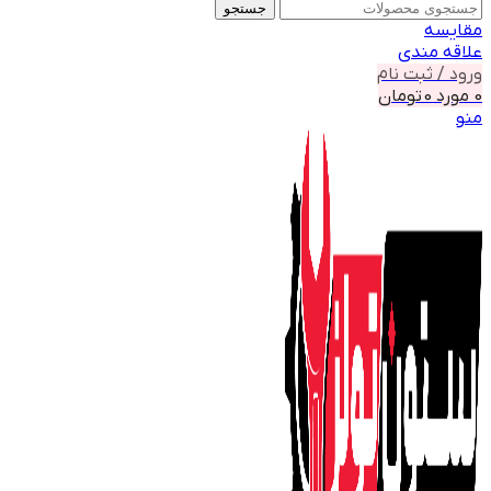
جستجو
مقايسه
علاقه مندی
ورود / ثبت نام
0
مورد
0
تومان
منو