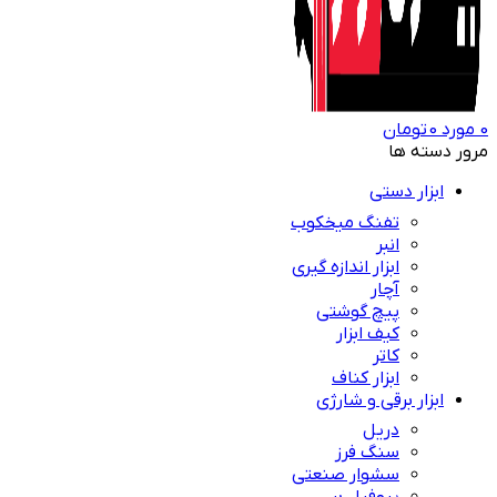
0
مورد
0
تومان
مرور دسته ها
ابزار دستی
تفنگ میخکوب
انبر
ابزار اندازه گیری
آچار
پیچ گوشتی
کیف ابزار
کاتر
ابزار کناف
ابزار برقی و شارژی
دریل
سنگ فرز
سشوار صنعتی