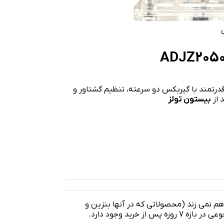
20 ولت DCA مدل ADJZ2050DM: دریل 20 ولت قدرتمند با گیربکس دو سرعته، تنظیم گشتاور و
 از
بیستون تولز
 هم نمی زند (محصولاتی که در آنها بنزین و
روغن ریخته می شود شامل این موضوع نمی شود) امکان مرجوعی در بازه 7 روزه پس از خرید وجود دارد.