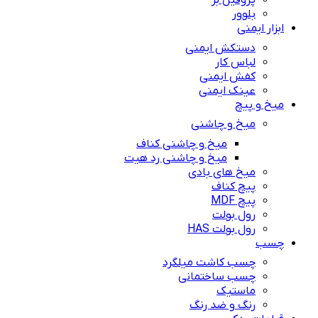
پروفیل بر
بلوور
ابزار ایمنی
دستکش ایمنی
لباس کار
کفش ایمنی
عینک ایمنی
میخ و پیچ
میخ و چاشنی
میخ و چاشنی کناف
میخ و چاشنی رد هیت
میخ های بادی
پیچ کناف
پیچ MDF
رول بولت
رول بولت HAS
چسب
چسب کاشت میلگرد
چسب ساختمانی
ماستیک
رنگ و ضد رنگ