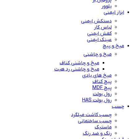
پروفیل بر
بلوور
ابزار ایمنی
دستکش ایمنی
لباس کار
کفش ایمنی
عینک ایمنی
میخ و پیچ
میخ و چاشنی
میخ و چاشنی کناف
میخ و چاشنی رد هیت
میخ های بادی
پیچ کناف
پیچ MDF
رول بولت
رول بولت HAS
چسب
چسب کاشت میلگرد
چسب ساختمانی
ماستیک
رنگ و ضد رنگ