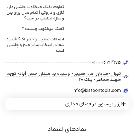
تفاوت تفنگ میخکوب چاشنی دار،
گازی و باروتی | کدام مدل برای بتن
و سازه مناسب تر است؟
تفنگ میخکوب چیست ؟
اتصالات ضعیف و خطرناک؟ اشتباه
شما در انتخاب سایز میخ و چاشنی
است
66724175 - 021
تهران-خیابان امام خمینی- نرسیده به میدان حسن آباد- کوچه
شهید شجاعی- پلاک 20
info@bistoontools.com
ابزار بیستون در فضای مجازی
نمادهای اعتماد