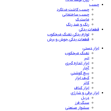
چسب
چسب کاشت میلگرد
چسب ساختمانی
ماستیک
رنگ و ضد رنگ
قطعات یدکی
لوازم یدکی تفنگ میخکوب
قطعات یدکی جوش و برش
ابزار دستی
تفنگ میخکوب
انبر
ابزار اندازه گیری
آچار
پیچ گوشتی
کیف ابزار
کاتر
ابزار کناف
ابزار برقی و شارژی
دریل
سنگ فرز
سشوار صنعتی