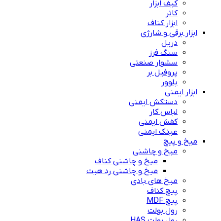
کیف ابزار
کاتر
ابزار کناف
ابزار برقی و شارژی
دریل
سنگ فرز
سشوار صنعتی
پروفیل بر
بلوور
ابزار ایمنی
دستکش ایمنی
لباس کار
کفش ایمنی
عینک ایمنی
میخ و پیچ
میخ و چاشنی
میخ و چاشنی کناف
میخ و چاشنی رد هیت
میخ های بادی
پیچ کناف
پیچ MDF
رول بولت
رول بولت HAS