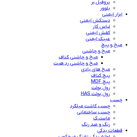
پروفیل بر
بلوور
ابزار ایمنی
دستکش ایمنی
لباس کار
کفش ایمنی
عینک ایمنی
میخ و پیچ
میخ و چاشنی
میخ و چاشنی کناف
میخ و چاشنی رد هیت
میخ های بادی
پیچ کناف
پیچ MDF
رول بولت
رول بولت HAS
چسب
چسب کاشت میلگرد
چسب ساختمانی
ماستیک
رنگ و ضد رنگ
قطعات یدکی
لوازم یدکی تفنگ میخکوب