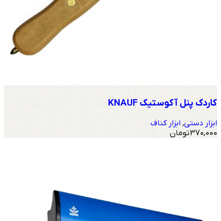
کاردک پنل آکوستیک KNAUF
ابزار دستی
,
ابزار کناف
370,000
تومان