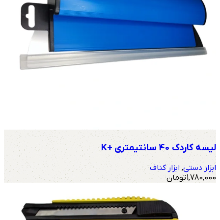
لیسه کاردک 40 سانتیمتری +K
ابزار دستی
,
ابزار کناف
1,780,000
تومان