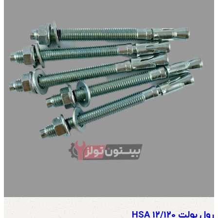
رول بولت HSA 12/120