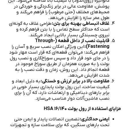
گالوانیزه (روی‌اندود) با کیفیت بالا ساخته می‌شود. این
پوشش، مقاومت عالی در برابر زنگ‌زدگی و خوردگی در
محیط‌های مختلف (حتی مرطوب) را فراهم می‌کند و
طول عمر سازه را افزایش می‌دهد.
غلاف انبساطی بهینه برای بتن:
طراحی غلاف به گونه‌ای
است که حداکثر سطح تماس را با بتن فراهم کرده و
نیروی چسبندگی بسیار بالایی ایجاد می‌کند.
قابلیت نصب از داخل قطعه (
Through-
Fastening
):
این ویژگی امکان نصب سریع و آسان را
فراهم می‌کند؛ می‌توان قطعه‌ای که قرار است مهار شود
را در جای خود قرار داد و سپس سوراخ‌کاری و نصب رول
بولت را به صورت همزمان از طریق سوراخ موجود در
قطعه انجام داد. این روش، زمان و دقت نصب را به
شدت افزایش می‌دهد.
مقاومت بالا در برابر لرزش و خستگی:
به دلیل ابعاد و
کیفیت ساخت، این رول بولت پایداری بسیار خوبی در
برابر بارهای دینامیکی و ارتعاشات دارد، که آن را برای
نصب ماشین‌آلات دوار مناسب می‌سازد.
مزایای استفاده از رول بولت
HSA 16/140
ایمنی حداکثری:
تضمین اتصالات پایدار و ایمن حتی
تحت بارهای سنگین، که برای سلامت سازه و تجهیزات