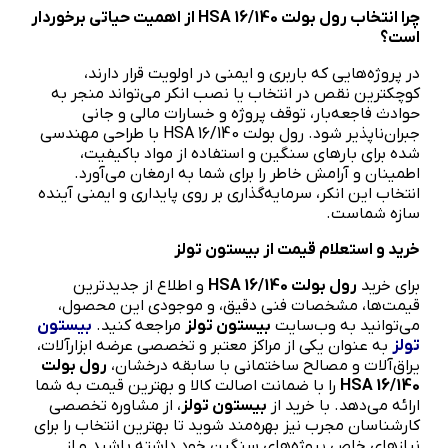
چرا انتخاب رول بولت
HSA 16/140
از اهمیت حیاتی برخوردار
است؟
در پروژه‌هایی که باربری و ایمنی در اولویت قرار دارند،
کوچکترین نقص در انتخاب یا نصب انکر می‌تواند منجر به
حوادث فاجعه‌بار، توقف پروژه و خسارات مالی و جانی
جبران‌ناپذیر شود. رول بولت HSA 16/140 با طراحی مهندسی
شده برای بارهای سنگین و استفاده از مواد باکیفیت،
اطمینان و آرامش خاطر را برای شما به ارمغان می‌آورد.
انتخاب این انکر، سرمایه‌گذاری بر روی پایداری و ایمنی آینده
سازه شماست.
خرید و استعلام قیمت از بیستون تولز
برای خرید
رول بولت
HSA 16/140
و اطلاع از جدیدترین
قیمت‌ها، مشخصات فنی دقیق، و موجودی این محصول،
می‌توانید به وب‌سایت
بیستون تولز
مراجعه کنید.
بیستون
تولز
به عنوان یکی از مراکز معتبر و تخصصی عرضه ابزارآلات،
یراق‌آلات و مصالح ساختمانی با سابقه درخشان،
رول بولت
HSA 16/140
را با ضمانت اصالت کالا و بهترین قیمت به شما
ارائه می‌دهد. با خرید از
بیستون تولز
، از مشاوره تخصصی
کارشناسان مجرب نیز بهره‌مند شوید تا بهترین انتخاب را برای
نیازهای خاص پروژه‌های سنگین خود داشته باشید و از