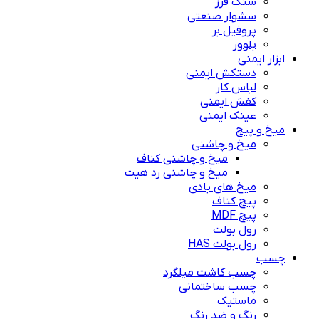
سنگ فرز
سشوار صنعتی
پروفیل بر
بلوور
ابزار ایمنی
دستکش ایمنی
لباس کار
کفش ایمنی
عینک ایمنی
میخ و پیچ
میخ و چاشنی
میخ و چاشنی کناف
میخ و چاشنی رد هیت
میخ های بادی
پیچ کناف
پیچ MDF
رول بولت
رول بولت HAS
چسب
چسب کاشت میلگرد
چسب ساختمانی
ماستیک
رنگ و ضد رنگ