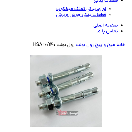
قطعات یدکی
لوازم یدکی تفنگ میخکوب
قطعات یدکی جوش و برش
صفحه اصلی
تماس با ما
خانه
راهنمای خرید
میخ و پیچ
رول بولت
رول بولت HSA 16/140