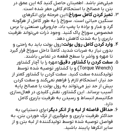
میلی‌متر باشد. اطمینان حاصل کنید که این عمق در
بتن یا مصالح با استحکام کافی حفر شده است.
تمیز کردن کامل سوراخ:
این مرحله برای انکرهای
سنگین حیاتی است. سوراخ را به طور کامل از هرگونه
گرد و غبار و براده با پمپ باد، جاروبرقی صنعتی یا برس
مخصوص سوراخ پاک کنید. وجود ذرات می‌تواند ظرفیت
باربری را به شدت کاهش دهد.
وارد کردن کامل رول بولت:
رول بولت باید به راحتی و
بدون نیاز به ضربات شدید، کاملاً داخل سوراخ قرار گیرد
تا مهره و واشر با سطح قطعه در تماس باشند.
سفت کردن با گشتاور دقیق:
مهره را با آچار گشتاور
(Torque Wrench) و با گشتاور توصیه شده توسط
تولیدکننده سفت کنید. سفت کردن با گشتاور کمتر از
حد نیاز، استحکام لازم را فراهم نمی‌کند و سفت کردن
بیش از حد نیز می‌تواند به رول بولت یا مصالح پایه
آسیب برساند. این گشتاور، نقش کلیدی در فعال‌سازی
مکانیسم انبساط و رسیدن به ظرفیت باربری کامل
دارد.
حداقل فاصله از لبه و از انکر دیگر:
برای دستیابی به
حداکثر ظرفیت باربری و جلوگیری از ترک خوردن بتن، به
فواصل توصیه شده توسط تولیدکننده از لبه بتن و از
سایر انکرها پایبند باشید.