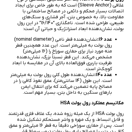
غلافی (Sleeve Anchor) است که به طور خاص برای ایجاد
اتصالات بسیار محکم و دائمی در مصالح ساختمانی با
مقاومت بالا، به خصوص بتن، آجر فشاری و سنگ‌های
طبیعی، طراحی شده است. نامگذاری “16/140” در این رول
بولت، نشان‌دهنده ابعاد استراتژیک و حیاتی آن است:
عدد 16:
نشان‌دهنده قطر نامی (nominal diameter)
رول بولت به میلی‌متر است. این عدد همچنین قطر
مته مورد نیاز برای حفاری سوراخ را (16 میلی‌متر)
مشخص می‌کند. این قطر نسبتاً بزرگ، نشان‌دهنده
ظرفیت باربری فوق‌العاده بالای آن در مقایسه با ابعاد
کوچک‌تر است.
عدد 140:
نشان‌دهنده طول کلی رول بولت به میلی‌متر
است. این طول (14 سانتی‌متر)، عمق نفوذ کافی را در
مصالح پایه تضمین می‌کند که برای انتقال ایمن
بارهای سنگین به داخل بتن، بسیار مهم است.
مکانیسم عملکرد رول بولت
HSA
رول بولت HSA از یک میله رزوه شده، یک غلاف فلزی قدرتمند
و قابل انبساط، و یک مهره و واشر مستحکم تشکیل شده
است. پس از حفاری سوراخی دقیقاً به قطر 16 میلی‌متر و عمق
کافی در بتن یا مصالح پایه، رول بولت درون سوراخ قرار