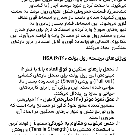
می‌گیرد. با سفت کردن مهره توسط آچار (با گشتاور
مشخص)، قسمت مخروطی شکل انتهای رول بولت به سمت
بیرون کشیده شده و باعث باز شدن و انبساط قوی غلاف
فلزی می‌شود. این انبساط، فشار بسیار زیادی را به
دیواره‌های سوراخ وارد کرده و اصطکاک لازم برای مهار شدن
ایمن و محکم رول بولت در مصالح پایه را فراهم می‌آورد. این
مکانیزم، اتصالی فوق‌العاده قوی و قابل اعتماد را برای بارهای
سنگین ایجاد می‌کند.
ویژگی‌های برجسته رول بولت
HSA 16/140
تحمل بارهای سنگین و فوق‌العاده بالا:
با قطر 16
میلی‌متر، این رول بولت برای تحمل بارهای کششی
(Pull-out) و برشی (Shear) در محدوده بسیار بالا
طراحی شده است. این ویژگی آن را برای کاربردهای
حیاتی و سازه‌ای ایده‌آل می‌کند.
عمق نفوذ موثر (140 میلی‌متر):
طول 140 میلی‌متر،
تضمین‌کننده عمق نفوذ کافی در مصالح پایه است که
برای توزیع تنش و مهار بارهای سنگین در ابعاد آن،
ضروری است.
جنس مرغوب و مقاوم به خوردگی:
معمولاً از فولاد کربن
با استحکام کششی بالا (Tensile Strength) و روکش