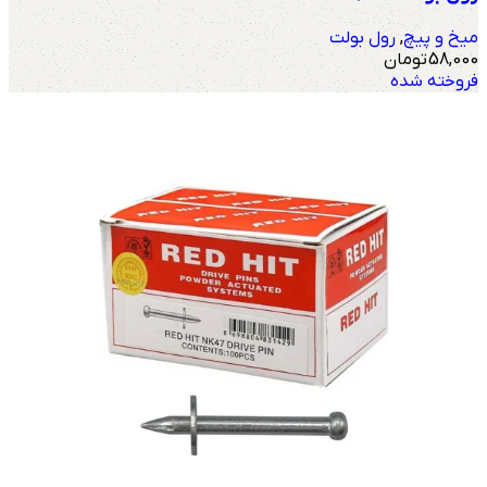
میخ و پیچ
,
رول بولت
58,000
تومان
فروخته شده