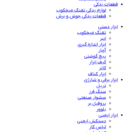
قطعات یدکی
لوازم یدکی تفنگ میخکوب
قطعات یدکی جوش و برش
ابزار دستی
تفنگ میخکوب
انبر
ابزار اندازه گیری
آچار
پیچ گوشتی
کیف ابزار
کاتر
ابزار کناف
ابزار برقی و شارژی
دریل
سنگ فرز
سشوار صنعتی
پروفیل بر
بلوور
ابزار ایمنی
دستکش ایمنی
لباس کار