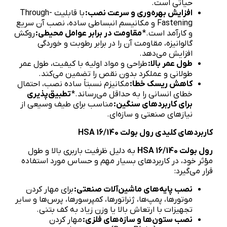
حیاتی است.
افزایش بهره‌وری و سرعت نصب:
با قابلیت Through-
Fastening و مکانیسم انبساطی ساده، نصب آن سریع
و کارآمد است.*
مقاومت در برابر عوامل محیطی:
روکش
گالوانیزه، مقاومت آن را در برابر رطوبت و خوردگی
افزایش می‌دهد.
طول عمر بالا:
طراحی و مواد اولیه با کیفیت، طول عمر
طولانی و عملکرد بدون نقص را تضمین می‌کند.
کاهش ریسک خطا:
مکانیزم نسبتاً ساده نصب، احتمال
خطای انسانی را به حداقل می‌رساند.*
تطبیق‌پذیری
برای کاربردهای سنگین:
مناسب برای طیف وسیعی از
نیازهای صنعتی و سازه‌ای.
کاربردهای کلیدی رول بولت
HSA 16/140
رول بولت
HSA 16/140
به دلیل ظرفیت باربری بالا و طول
مؤثر خود، در کاربردهای بسیار مهم و حساس مورد استفاده
قرار می‌گیرد:
نصب پایه‌های ماشین‌آلات صنعتی:
برای مهار کردن
موتورها، پمپ‌ها، ژنراتورها، کمپرسورها، پرس‌ها و سایر
تجهیزات با ارتعاش بالا یا وزن زیاد به کف بتنی.
نصب ستون‌ها و سازه‌های فلزی:
مهار کردن