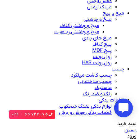
کفش ایمنی
عینک ایمنی
میخ و پیچ
میخ و چاشنی
میخ و چاشنی کناف
میخ و چاشنی رد هیت
میخ های بادی
پیچ کناف
پیچ MDF
رول بولت
رول بولت HAS
چسب
چسب کاشت میلگرد
چسب ساختمانی
ماستیک
رنگ و ضد رنگ
قطعات یدکی
لوازم یدکی تفنگ میخکوب
قطعات یدکی جوش و برش
66724175 - 021
سبد خرید
بستن
ورود