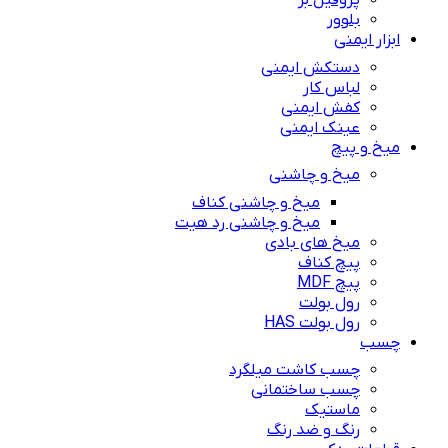
پروفیل بر
بلوور
ابزار ایمنی
دستکش ایمنی
لباس کار
کفش ایمنی
عینک ایمنی
میخ و پیچ
میخ و چاشنی
میخ و چاشنی کناف
میخ و چاشنی رد هیت
میخ های بادی
پیچ کناف
پیچ MDF
رول بولت
رول بولت HAS
چسب
چسب کاشت میلگرد
چسب ساختمانی
ماستیک
رنگ و ضد رنگ