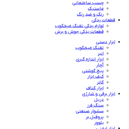
چسب ساختمانی
ماستیک
رنگ و ضد رنگ
قطعات یدکی
لوازم یدکی تفنگ میخکوب
قطعات یدکی جوش و برش
ابزار دستی
تفنگ میخکوب
انبر
ابزار اندازه گیری
آچار
پیچ گوشتی
کیف ابزار
کاتر
ابزار کناف
ابزار برقی و شارژی
دریل
سنگ فرز
سشوار صنعتی
پروفیل بر
بلوور
ابزار ایمنی