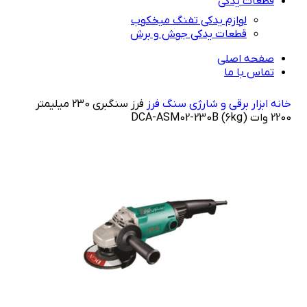
قطعات یدکی
لوازم یدکی تفنگ میخکوب
قطعات یدکی جوش و برش
صفحه اصلی
تماس با ما
خانه
راهنمای خرید
ابزار برقی و شارژی
سنگ فرز
فرز سنگبری 230 میلیمتر
2200 وات (6kg) DCA-ASM02-230B