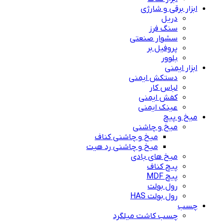
ابزار برقی و شارژی
دریل
سنگ فرز
سشوار صنعتی
پروفیل بر
بلوور
ابزار ایمنی
دستکش ایمنی
لباس کار
کفش ایمنی
عینک ایمنی
میخ و پیچ
میخ و چاشنی
میخ و چاشنی کناف
میخ و چاشنی رد هیت
میخ های بادی
پیچ کناف
پیچ MDF
رول بولت
رول بولت HAS
چسب
چسب کاشت میلگرد