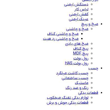
دستکش ایمنی
لباس کار
کفش ایمنی
عینک ایمنی
میخ و پیچ
میخ و چاشنی
میخ و چاشنی کناف
میخ و چاشنی رد هیت
میخ های بادی
پیچ کناف
پیچ MDF
رول بولت
رول بولت HAS
چسب
چسب کاشت میلگرد
چسب ساختمانی
ماستیک
رنگ و ضد رنگ
قطعات یدکی
لوازم یدکی تفنگ میخکوب
قطعات یدکی جوش و برش