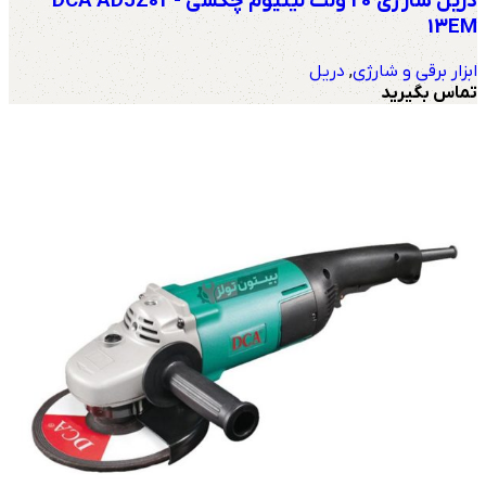
دریل شارژی 20 ولت لیتیوم چکشی DCA ADJZ03-
13EM
ابزار برقی و شارژی
,
دریل
تماس بگیرید