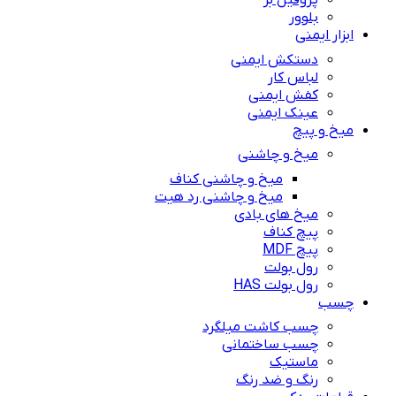
پروفیل بر
بلوور
ابزار ایمنی
دستکش ایمنی
لباس کار
کفش ایمنی
عینک ایمنی
میخ و پیچ
میخ و چاشنی
میخ و چاشنی کناف
میخ و چاشنی رد هیت
میخ های بادی
پیچ کناف
پیچ MDF
رول بولت
رول بولت HAS
چسب
چسب کاشت میلگرد
چسب ساختمانی
ماستیک
رنگ و ضد رنگ