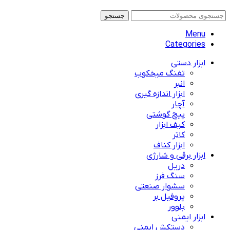
جستجو
Menu
Categories
ابزار دستی
تفنگ میخکوب
انبر
ابزار اندازه گیری
آچار
پیچ گوشتی
کیف ابزار
کاتر
ابزار کناف
ابزار برقی و شارژی
دریل
سنگ فرز
سشوار صنعتی
پروفیل بر
بلوور
ابزار ایمنی
دستکش ایمنی