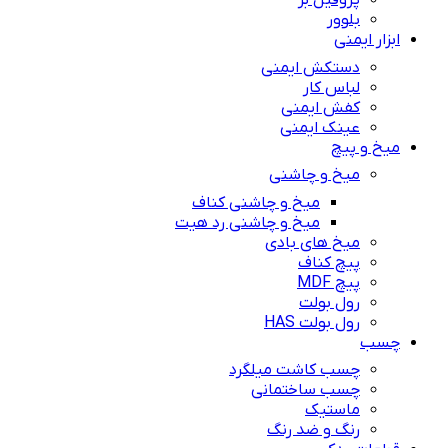
پروفیل بر
بلوور
ابزار ایمنی
دستکش ایمنی
لباس کار
کفش ایمنی
عینک ایمنی
میخ و پیچ
میخ و چاشنی
میخ و چاشنی کناف
میخ و چاشنی رد هیت
میخ های بادی
پیچ کناف
پیچ MDF
رول بولت
رول بولت HAS
چسب
چسب کاشت میلگرد
چسب ساختمانی
ماستیک
رنگ و ضد رنگ