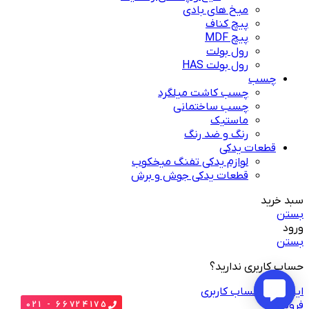
میخ های بادی
پیچ کناف
پیچ MDF
رول بولت
رول بولت HAS
چسب
چسب کاشت میلگرد
چسب ساختمانی
ماستیک
رنگ و ضد رنگ
قطعات یدکی
لوازم یدکی تفنگ میخکوب
قطعات یدکی جوش و برش
سبد خرید
بستن
ورود
بستن
حساب کاربری ندارید؟
ایجاد یک حساب کاربری
فروشگاه
66724175 - 021