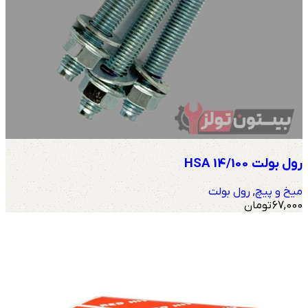
رول بولت HSA 14/100
میخ و پیچ
,
رول بولت
67,000
تومان