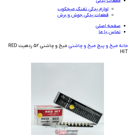
قطعات یدکی
لوازم یدکی تفنگ میخکوب
قطعات یدکی جوش و برش
صفحه اصلی
تماس با ما
خانه
راهنمای خرید
میخ و پیچ
میخ و چاشنی
میخ و چاشنی 52 ردهیت RED
HIT