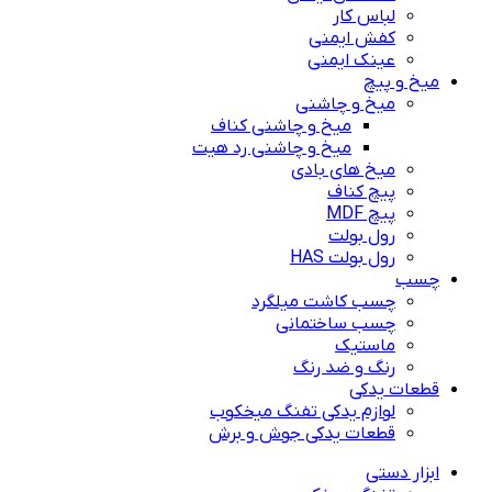
لباس کار
کفش ایمنی
عینک ایمنی
میخ و پیچ
میخ و چاشنی
میخ و چاشنی کناف
میخ و چاشنی رد هیت
میخ های بادی
پیچ کناف
پیچ MDF
رول بولت
رول بولت HAS
چسب
چسب کاشت میلگرد
چسب ساختمانی
ماستیک
رنگ و ضد رنگ
قطعات یدکی
لوازم یدکی تفنگ میخکوب
قطعات یدکی جوش و برش
ابزار دستی