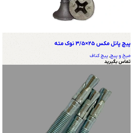
پیچ پانل مکس 25×3/5 نوک مته
میخ و پیچ
,
پیچ کناف
تماس بگیرید