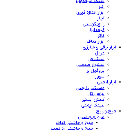
تفنگ میخکوب
انبر
ابزار اندازه گیری
آچار
پیچ گوشتی
کیف ابزار
کاتر
ابزار کناف
ابزار برقی و شارژی
دریل
سنگ فرز
سشوار صنعتی
پروفیل بر
بلوور
ابزار ایمنی
دستکش ایمنی
لباس کار
کفش ایمنی
عینک ایمنی
میخ و پیچ
میخ و چاشنی
میخ و چاشنی کناف
میخ و چاشنی رد هیت