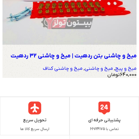
میخ و چاشنی بتن ردهیت | میخ و چاشنی 32 ردهیت
میخ و پیچ
,
میخ و چاشنی
,
میخ و چاشنی کناف
640,000
تومان
پشتیبانی حرفه ای
تحویل سریع
تماس با 66724175
ارسال سریع کالا ها