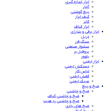
ابزار اندازه گیری
آچار
پیچ گوشتی
کیف ابزار
کاتر
ابزار کناف
ابزار برقی و شارژی
دریل
سنگ فرز
سشوار صنعتی
پروفیل بر
بلوور
ابزار ایمنی
دستکش ایمنی
لباس کار
کفش ایمنی
عینک ایمنی
میخ و پیچ
میخ و چاشنی
میخ و چاشنی کناف
میخ و چاشنی رد هیت
میخ های بادی