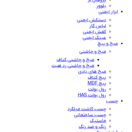
پروفیل بر
بلوور
ابزار ایمنی
دستکش ایمنی
لباس کار
کفش ایمنی
عینک ایمنی
میخ و پیچ
میخ و چاشنی
میخ و چاشنی کناف
میخ و چاشنی رد هیت
میخ های بادی
پیچ کناف
پیچ MDF
رول بولت
رول بولت HAS
چسب
چسب کاشت میلگرد
چسب ساختمانی
ماستیک
رنگ و ضد رنگ