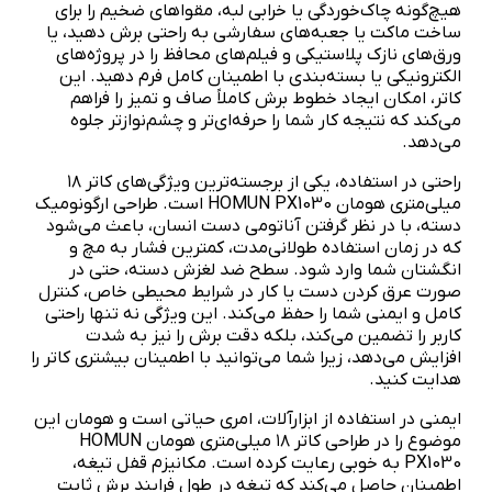
هیچ‌گونه چاک‌خوردگی یا خرابی لبه، مقواهای ضخیم را برای
ساخت ماکت یا جعبه‌های سفارشی به راحتی برش دهید، یا
ورق‌های نازک پلاستیکی و فیلم‌های محافظ را در پروژه‌های
الکترونیکی یا بسته‌بندی با اطمینان کامل فرم دهید. این
کاتر، امکان ایجاد خطوط برش کاملاً صاف و تمیز را فراهم
می‌کند که نتیجه کار شما را حرفه‌ای‌تر و چشم‌نوازتر جلوه
می‌دهد.
راحتی در استفاده، یکی از برجسته‌ترین ویژگی‌های کاتر ۱۸
میلی‌متری هومان HOMUN PX1030 است. طراحی ارگونومیک
دسته، با در نظر گرفتن آناتومی دست انسان، باعث می‌شود
که در زمان استفاده طولانی‌مدت، کمترین فشار به مچ و
انگشتان شما وارد شود. سطح ضد لغزش دسته، حتی در
صورت عرق کردن دست یا کار در شرایط محیطی خاص، کنترل
کامل و ایمنی شما را حفظ می‌کند. این ویژگی نه تنها راحتی
کاربر را تضمین می‌کند، بلکه دقت برش را نیز به شدت
افزایش می‌دهد، زیرا شما می‌توانید با اطمینان بیشتری کاتر را
هدایت کنید.
ایمنی در استفاده از ابزارآلات، امری حیاتی است و هومان این
موضوع را در طراحی کاتر ۱۸ میلی‌متری هومان HOMUN
PX1030 به خوبی رعایت کرده است. مکانیزم قفل تیغه،
اطمینان حاصل می‌کند که تیغه در طول فرایند برش ثابت