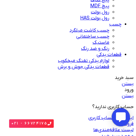
پیچ کناف
پیچ MDF
رول بولت
رول بولت HAS
چسب
چسب کاشت میلگرد
چسب ساختمانی
ماستیک
رنگ و ضد رنگ
قطعات یدکی
لوازم یدکی تفنگ میخکوب
قطعات یدکی جوش و برش
سبد خرید
بستن
ورود
بستن
حساب کاربری ندارید؟
ایجاد یک حساب کاربری
فروشگاه
66724175 - 021
لیست علاقه‌مندی‌ها