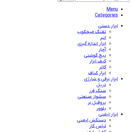
Menu
Categories
ابزار دستی
تفنگ میخکوب
انبر
ابزار اندازه گیری
آچار
پیچ گوشتی
کیف ابزار
کاتر
ابزار کناف
ابزار برقی و شارژی
دریل
سنگ فرز
سشوار صنعتی
پروفیل بر
بلوور
ابزار ایمنی
دستکش ایمنی
لباس کار