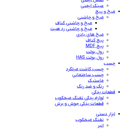
کفش ایمنی
عینک ایمنی
میخ و پیچ
میخ و چاشنی
میخ و چاشنی کناف
میخ و چاشنی رد هیت
میخ های بادی
پیچ کناف
پیچ MDF
رول بولت
رول بولت HAS
چسب
چسب کاشت میلگرد
چسب ساختمانی
ماستیک
رنگ و ضد رنگ
قطعات یدکی
لوازم یدکی تفنگ میخکوب
قطعات یدکی جوش و برش
ابزار دستی
تفنگ میخکوب
انبر