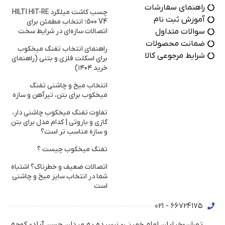
راهنمای سفارشات
چسب کاشت میلگرد HILTI HIT-RE
آموزش ثبت نام
500 V4؛ انتخاب مطمئن برای
سوالات متداول
اتصالات سازه‌ای در شرایط سخت
ضمانت محصولات
راهنمای انتخاب تفنگ میخکوب
شرایط مرجوعی کالا
برای اسکلت فلزی و بتنی (راهنمای
خرید ۱۴۰۴)
انتخاب میخ و چاشنی تفنگ
میخکوب برای بتن، تیرآهن و سازه
تفاوت تفنگ میخکوب چاشنی دار،
گازی و باروتی | کدام مدل برای بتن
و سازه مناسب تر است؟
تفنگ میخکوب چیست ؟
اتصالات ضعیف و خطرناک؟ اشتباه
شما در انتخاب سایز میخ و چاشنی
است
66724175 - 021
تهران-خیابان امام خمینی- نرسیده به میدان حسن آباد- کوچه