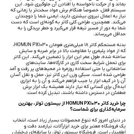
بماند و از حرکت ناخواسته یا افتادن آن جلوگیری شود. این
سیستم قفل، خصوصاً هنگام برش مواد سخت‌تر یا زمانی که
نیاز به اعمال نیروی بیشتری دارید، ایمنی شما را دوچندان
می‌کند. همچنین، طراحی کلی کاتر به گونه‌ای است که دست
شما به دور از مسیر تیغه قرار می‌گیرد و خطر بریدگی را به
حداقل می‌رساند.
بدنه مستحکم کاتر ۱۸ میلی‌متری هومان HOMUN PX1030،
که از مواد پلیمری با مقاومت بالا در برابر ضربه و سایش
ساخته شده، طول عمر این ابزار را تضمین می‌کند. این کاتر
برای تحمل شرایط سخت کاری در کارگاه‌ها، سایت‌های
ساختمانی یا حتی استفاده روزمره در محیط‌های پر رفت و آمد
طراحی شده است. سبکی وزن این کاتر نیز، حمل و نقل آسان
آن را در کیف ابزار یا جیب فراهم می‌کند و آن را به ابزاری
ایده‌آل برای کسانی که نیاز دارند همیشه یک ابزار برش
مطمئن در دسترس داشته باشند، تبدیل کرده است.
چرا خرید کاتر
HOMUN PX1030
از بیستون تولز، بهترین
سرمایه‌گذاری برای شماست؟
در دنیای امروز که تنوع محصولات بسیار زیاد است، انتخاب
یک فروشگاه معتبر برای خرید ابزارآلات، نیازمند دقت و
اطمینان است. فروشگاه بیستون تولز، با سابقه‌ای درخشان