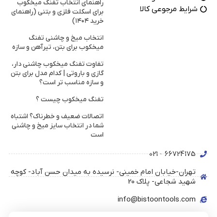
راهنمای انتخاب تفنگ میخکوب
شرایط مرجوعی کالا
برای اسکلت فلزی و بتنی (راهنمای
خرید ۱۴۰۴)
انتخاب میخ و چاشنی تفنگ
میخکوب برای بتن، تیرآهن و سازه
تفاوت تفنگ میخکوب چاشنی دار،
گازی و باروتی | کدام مدل برای بتن
و سازه مناسب تر است؟
تفنگ میخکوب چیست ؟
اتصالات ضعیف و خطرناک؟ اشتباه
شما در انتخاب سایز میخ و چاشنی
است
66724175 - 021
تهران-خیابان امام خمینی- نرسیده به میدان حسن آباد- کوچه
شهید شجاعی- پلاک 20
info@bistoontools.com