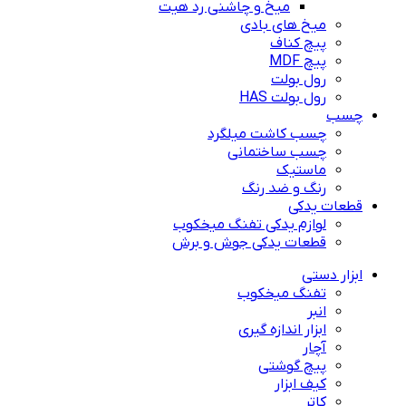
میخ و چاشنی رد هیت
میخ های بادی
پیچ کناف
پیچ MDF
رول بولت
رول بولت HAS
چسب
چسب کاشت میلگرد
چسب ساختمانی
ماستیک
رنگ و ضد رنگ
قطعات یدکی
لوازم یدکی تفنگ میخکوب
قطعات یدکی جوش و برش
ابزار دستی
تفنگ میخکوب
انبر
ابزار اندازه گیری
آچار
پیچ گوشتی
کیف ابزار
کاتر