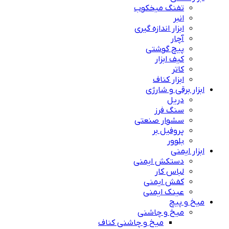
تفنگ میخکوب
انبر
ابزار اندازه گیری
آچار
پیچ گوشتی
کیف ابزار
کاتر
ابزار کناف
ابزار برقی و شارژی
دریل
سنگ فرز
سشوار صنعتی
پروفیل بر
بلوور
ابزار ایمنی
دستکش ایمنی
لباس کار
کفش ایمنی
عینک ایمنی
میخ و پیچ
میخ و چاشنی
میخ و چاشنی کناف