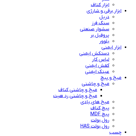
ابزار کناف
ابزار برقی و شارژی
دریل
سنگ فرز
سشوار صنعتی
پروفیل بر
بلوور
ابزار ایمنی
دستکش ایمنی
لباس کار
کفش ایمنی
عینک ایمنی
میخ و پیچ
میخ و چاشنی
میخ و چاشنی کناف
میخ و چاشنی رد هیت
میخ های بادی
پیچ کناف
پیچ MDF
رول بولت
رول بولت HAS
چسب