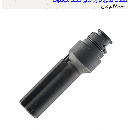
قطعات یدکی
,
لوازم یدکی تفنگ میخکوب
280,000
تومان