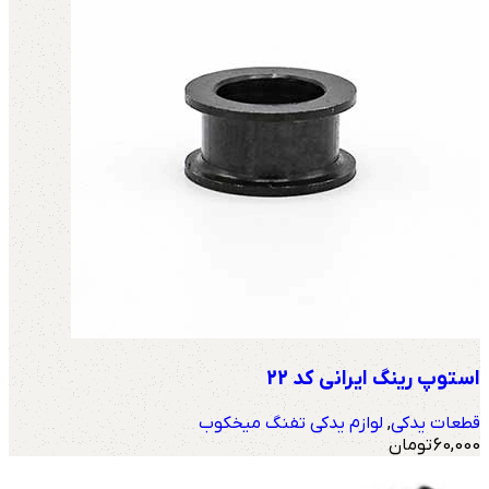
استوپ رینگ ایرانی کد 22
قطعات یدکی
,
لوازم یدکی تفنگ میخکوب
60,000
تومان