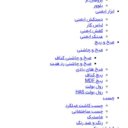
پروفیل بر
بلوور
ابزار ایمنی
دستکش ایمنی
لباس کار
کفش ایمنی
عینک ایمنی
میخ و پیچ
میخ و چاشنی
میخ و چاشنی کناف
میخ و چاشنی رد هیت
میخ های بادی
پیچ کناف
پیچ MDF
رول بولت
رول بولت HAS
چسب
چسب کاشت میلگرد
چسب ساختمانی
ماستیک
رنگ و ضد رنگ